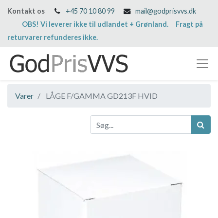
Kontakt os
+45 70 10 80 99
mail@godprisvvs.dk
OBS! Vi leverer ikke til udlandet + Grønland. Fragt på
returvarer refunderes ikke.
Varer
LÅGE F/GAMMA GD213F HVID