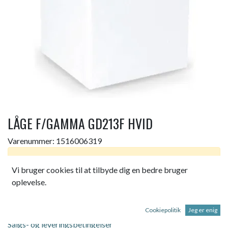
LÅGE F/GAMMA GD213F HVID
Varenummer:
1516006319
Dette produkt er ikke længere tilgængeligt.
Vi bruger cookies til at tilbyde dig en bedre bruger
oplevelse.
LÅGE FOR GAMMA GD213F HVID GP213P
Cookiepolitik
Jeg er enig
Salgs- og leveringsbetingelser