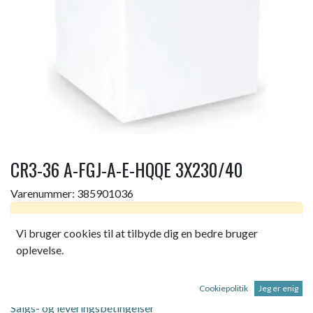
CR3-36 A-FGJ-A-E-HQQE 3X230/40
Varenummer:
385901036
Dette produkt er ikke længere tilgængeligt.
Vi bruger cookies til at tilbyde dig en bedre bruger
oplevelse.
CR3-36 A-FGJ-A-E-HQQE 3X230/400 50H
Cookiepolitik
Jeg er enig
Salgs- og leveringsbetingelser