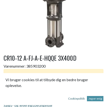
CR10-12 A-FJ-A-E-HQQE 3X400D
Varenummer:
385903200
Dette produkt er ikke længere tilgængeligt.
Vi bruger cookies til at tilbyde dig en bedre bruger
oplevelse.
CR10-12 A-FJ-A-E-HQQE 3X400D 50 HZ
Cookiepolitik
Jeg er enig
Salgs- og leveringsbetingelser