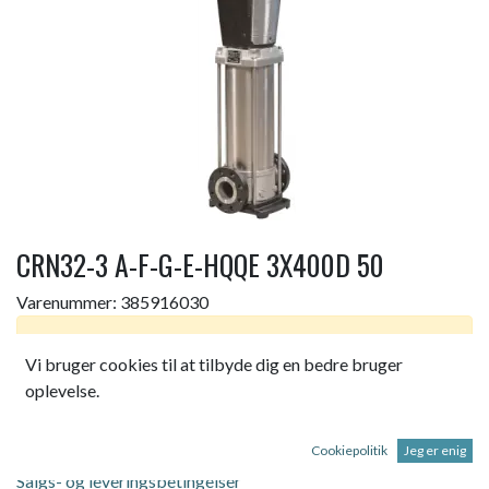
CRN32-3 A-F-G-E-HQQE 3X400D 50
Varenummer:
385916030
Dette produkt er ikke længere tilgængeligt.
Vi bruger cookies til at tilbyde dig en bedre bruger
oplevelse.
CRN32-3 A-F-G-E-HQQE 3X400D 50
Cookiepolitik
Jeg er enig
Salgs- og leveringsbetingelser