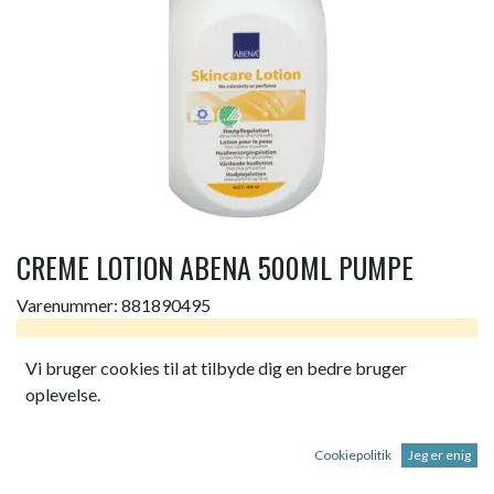
CREME LOTION ABENA 500ML PUMPE
Varenummer:
881890495
Dette produkt er ikke længere tilgængeligt.
Vi bruger cookies til at tilbyde dig en bedre bruger
oplevelse.
ABENA HUDPLEJECREME, 500 ML., UDEN FARVE &
PARFUME, 14% FEDT
Cookiepolitik
Jeg er enig