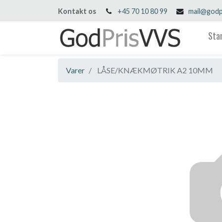
Kontakt os
+45 70 10 80 99
mail@godp
Sta
Varer
LÅSE/KNÆKMØTRIK A2 10MM