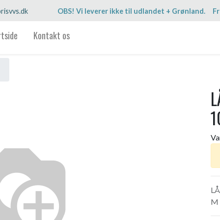
risvvs.dk
OBS! Vi leverer ikke til udlandet + Grønland. Fr
rtside
Kontakt os
L
1
Va
LÅ
M 