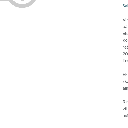
Sa
Ve
på
ek
ko
re
20
Fr
Ek
sk
al
Ri
vi
hvi