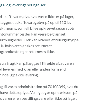
lgs- og leveringsbetingelser
d skaffevarer, dvs. hvis varen ikke er på lager,
lægges et skaffevaregebyr på op til 110 kr.
skl. moms, som vil blive opkrævet separat på
ntonummer og der kan være begrænset
turmuligheder. Der kan kræves et returgebyr på
 %, hvis varen ønskes returneret.
agtomkostninger returneres ikke.
stra fragt kan pålægges i tilfælde af, at varen
al leveres med kran eller anden form end
mindelig pakke levering.
ng til vores administration på 70108099, hvis du
l have dette oplyst. Venligst gør opmærksom på
s varen er en bestillingsvare eller ikke på lager.