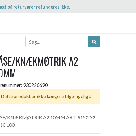
agt på returvarer refunderes ikke.
ÅSE/KNÆKMØTRIK A2
0MM
renummer:
930226690
Dette produkt er ikke længere tilgængeligt.
SE/KNÆKMØTRIK A2 10MM ART. 9150 A2
10 100