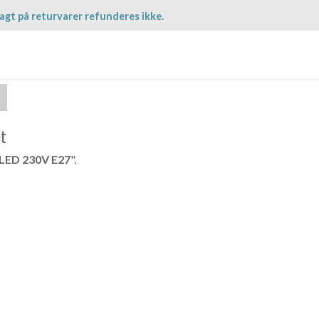
agt på returvarer refunderes ikke.
et
 LED 230V E27
".