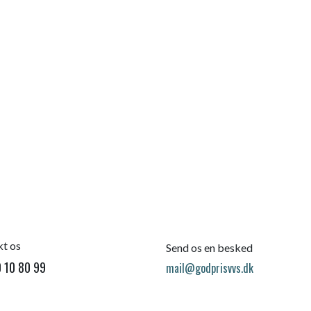
t os
Send os en besked
 10 80 99
mail@godprisvvs.dk