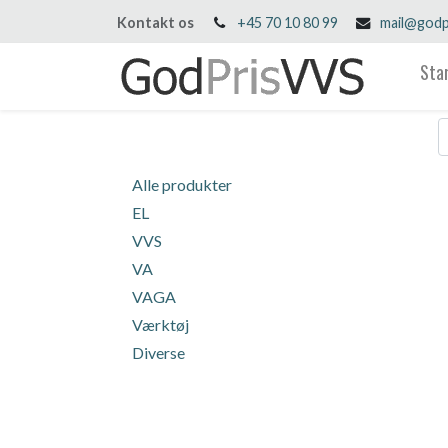
Kontakt os
+45 70 10 80 99
mail@godp
Sta
Alle produkter
EL
VVS
VA
VAGA
Værktøj
Diverse