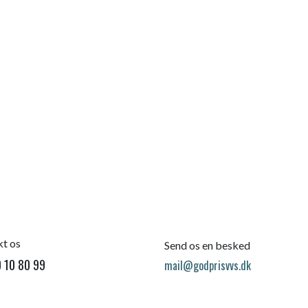
t os
Send os en besked
 10 80 99
mail@godprisvvs.dk