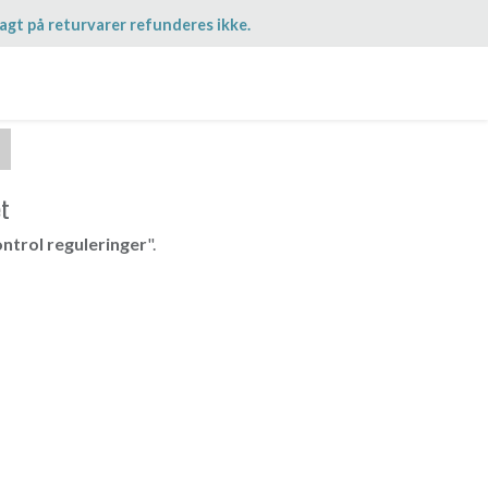
agt på returvarer refunderes ikke.
et
ontrol reguleringer
".